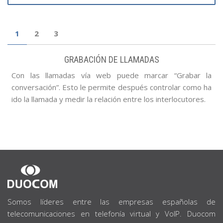
1
2
3
GRABACIÓN DE LLAMADAS
Con las llamadas vía web puede marcar “Grabar la
conversación”. Esto le permite después controlar como ha
ido la llamada y medir la relación entre los interlocutores.
SOBRE
NOSOTROS
Somos líderes entre las empresas españolas de
telecomunicaciones en telefonía virtual y VoIP. Duocom