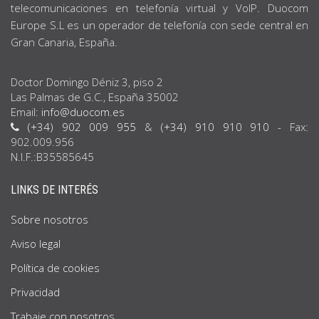
telecomunicaciones en telefonía virtual y VoIP. Duocom
Europe S.L es un operador de telefonía con sede central en
Gran Canaria, España.
Doctor Domingo Déniz 3, piso 2
Las Palmas de G.C., España 35002
Email:
info@duocom.es
(+34) 902 009 955
&
(+34) 910 910 910
- Fax:
902.009.956
N.I.F.:B35585645
LINKS DE INTERÉS
Sobre nosotros
Aviso legal
Política de cookies
Privacidad
Trabaje con nosotros