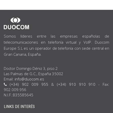
SOBRE
NOSOTROS
Somos líderes entre las empresas españolas de
telecomunicaciones en telefonía virtual y VoIP. Duocom
Europe S.L es un operador de telefonía con sede central en
Gran Canaria, España.
Doctor Domingo Déniz 3, piso 2
Las Palmas de G.C., España 35002
Email:
info@duocom.es
(+34) 902 009 955
&
(+34) 910 910 910
- Fax:
902.009.956
N.I.F.:B35585645
LINKS DE INTERÉS